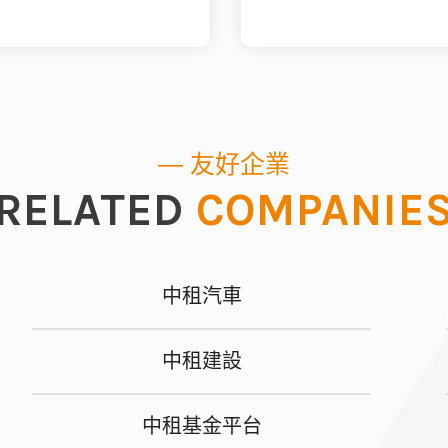
― 友好企業
RELATED
COMPANIE
中租汽車
中租建設
中租基金平台