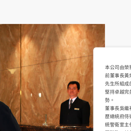
本公司由榮
前董事長黃
先生所組成
堅持卓越完
勢。
董事長吳繼
歷總統府侍
統警衛室主