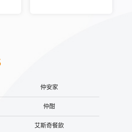
S
仲安家
仲酣
艾斯奇餐飲