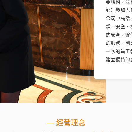
要職務，並
心）參加人
公司中高階
靜、安全、
的安全，確
的服務，剛
一次的員工
建立獨特的
― 經營理念