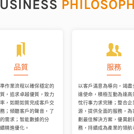
USINESS
PHILOSOP
品質
服務
準作業流程以確保穩定的
以客戶滿意為導向，竭盡
質，追求卓越優質，致力
達使命，積極互動為達高
率，如期如質完成客戶交
忱行事力求完臻；整合企
務；傾聽客戶的聲音，了
源，提供全面的服務，為
的需求；智能數據的分
劃最佳解決方案，優異創
續精進優化。
務，持續成為產業的領航