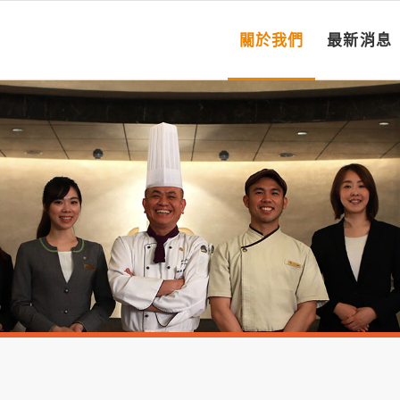
關於我們
最新消息