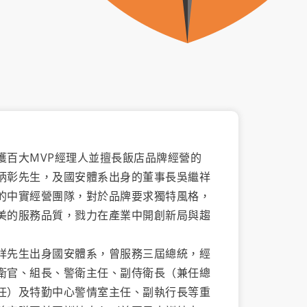
獲百大MVP經理人並擅長飯店品牌經營的
炳彰先生，及國安體系出身的董事長吳繼祥
的中實經營團隊，對於品牌要求獨特風格，
美的服務品質，戮力在產業中開創新局與趨
祥先生出身國安體系，曾服務三屆總統，經
衛官、組長、警衛主任、副侍衛長（兼任總
任）及特勤中心警情室主任、副執行長等重