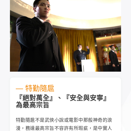
― 特勤隨扈
『絕對萬全』、『安全與安寧』
為最高宗旨
特勤隨扈不是武俠小說或電影中那般神奇的浪
漫，務達最高宗旨不容許有所瑕疵，是中實人