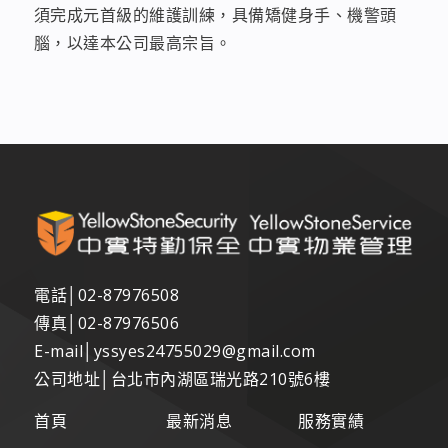
須完成元首級的維護訓練，具備矯健身手、機警頭
腦，以達本公司最高宗旨。
電話│
02-87976508
傳真│
02-87976506
E-mail│
yssyes24755029@gmail.com
公司地址│台北市內湖區瑞光路210號6樓
首頁
最新消息
服務實績