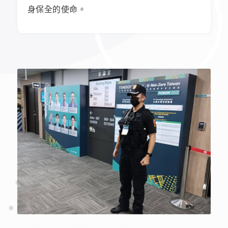
身保全的使命。