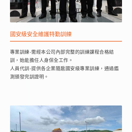
國安級安全維護特勤訓練
專業訓練-需經本公司內部完整的訓練課程合格結
訓，始能擔任人身保全工作。
人員代訓-提供各企業隨扈國安級專業訓練，通過鑑
測頒發完訓證明。